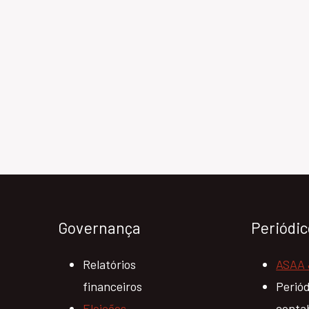
Governança
Periódi
Relatórios
ASAA 
financeiros
Perió
Eleições
conta