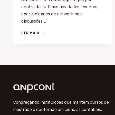
dentro das últimas novidades, eventos,
oportunidades de networking e
discussões…
VENHA
LER MAIS
FAZER
PARTE
DA
COMUNIDADE
DA
ANPCONT
NO
WHATSAPP
Congregando instituições que mantém cursos de
mestrado e doutorado em ciências contábeis.