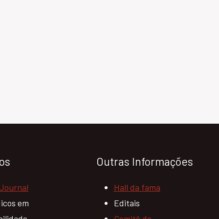
cos
Outras Informações
Journal
Hall da fama
dicos em
Editais
bilidade
Comitê de